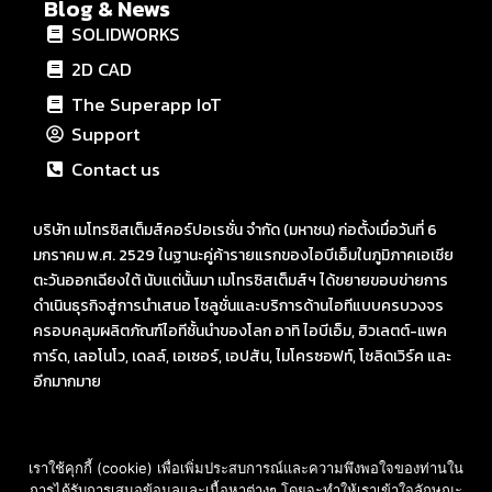
Blog & News
SOLIDWORKS
2D CAD
The Superapp IoT
Support
Contact us
บริษัท เมโทรซิสเต็มส์คอร์ปอเรชั่น จำกัด (มหาชน) ก่อตั้งเมื่อวันที่ 6
มกราคม พ.ศ. 2529 ในฐานะคู่ค้ารายแรกของไอบีเอ็มในภูมิภาคเอเชีย
ตะวันออกเฉียงใต้ นับแต่นั้นมา เมโทรซิสเต็มส์ฯ ได้ขยายขอบข่ายการ
ดำเนินธุรกิจสู่การนำเสนอ โซลูชั่นและบริการด้านไอทีแบบครบวงจร
ครอบคลุมผลิตภัณฑ์ไอทีชั้นนำของโลก อาทิ ไอบีเอ็ม, ฮิวเลตต์-แพค
การ์ด, เลอโนโว, เดลล์, เอเซอร์, เอปสัน, ไมโครซอฟท์, โซลิดเวิร์ค และ
อีกมากมาย
เราใช้คุกกี้ (cookie) เพื่อเพิ่มประสบการณ์และความพึงพอใจของท่านใน
การได้รับการเสนอข้อมูลและเนื้อหาต่างๆ โดยจะทำให้เราเข้าใจลักษณะ