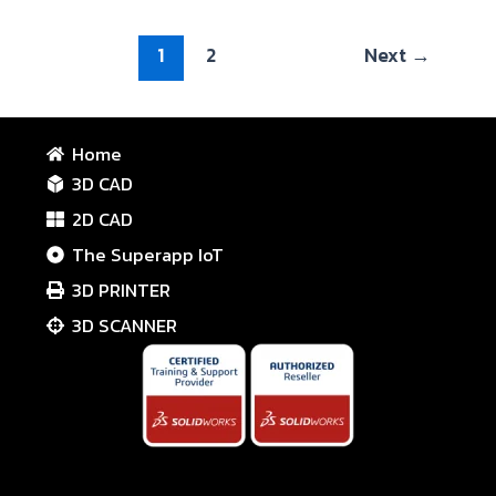
1
2
Next
→
Home
3D CAD
2D CAD
The Superapp IoT
3D PRINTER
3D SCANNER