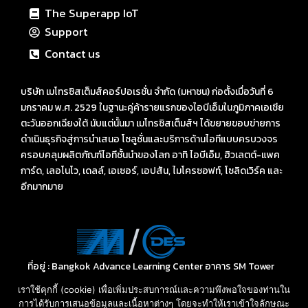
The Superapp IoT
Support
Contact us
บริษัท เมโทรซิสเต็มส์คอร์ปอเรชั่น จำกัด (มหาชน) ก่อตั้งเมื่อวันที่ 6
มกราคม พ.ศ. 2529 ในฐานะคู่ค้ารายแรกของไอบีเอ็มในภูมิภาคเอเชีย
ตะวันออกเฉียงใต้ นับแต่นั้นมา เมโทรซิสเต็มส์ฯ ได้ขยายขอบข่ายการ
ดำเนินธุรกิจสู่การนำเสนอ โซลูชั่นและบริการด้านไอทีแบบครบวงจร
ครอบคลุมผลิตภัณฑ์ไอทีชั้นนำของโลก อาทิ ไอบีเอ็ม, ฮิวเลตต์-แพค
การ์ด, เลอโนโว, เดลล์, เอเซอร์, เอปสัน, ไมโครซอฟท์, โซลิดเวิร์ค และ
อีกมากมาย
ที่อยู่ : Bangkok Advance Learning Center อาคาร SM Tower
ชั้น 16 ถนนพหลโยธิน พญาไท กรุงเทพ ฯ 10400
เราใช้คุกกี้ (cookie) เพื่อเพิ่มประสบการณ์และความพึงพอใจของท่านใน
Call: 02-089-4145
การได้รับการเสนอข้อมูลและเนื้อหาต่างๆ โดยจะทำให้เราเข้าใจลักษณะ