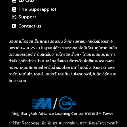
2D CAD
The Superapp IoT
Support
Contact us
บริษัท เมโทรซิสเต็มส์คอร์ปอเรชั่น จำกัด (มหาชน) ก่อตั้งเมื่อวันที่ 6
มกราคม พ.ศ. 2529 ในฐานะคู่ค้ารายแรกของไอบีเอ็มในภูมิภาคเอเชีย
ตะวันออกเฉียงใต้ นับแต่นั้นมา เมโทรซิสเต็มส์ฯ ได้ขยายขอบข่ายการ
ดำเนินธุรกิจสู่การนำเสนอ โซลูชั่นและบริการด้านไอทีแบบครบวงจร
ครอบคลุมผลิตภัณฑ์ไอทีชั้นนำของโลก อาทิ ไอบีเอ็ม, ฮิวเลตต์-แพค
การ์ด, เลอโนโว, เดลล์, เอเซอร์, เอปสัน, ไมโครซอฟท์, โซลิดเวิร์ค และ
อีกมากมาย
ที่อยู่ : Bangkok Advance Learning Center อาคาร SM Tower
ชั้น 16 ถนนพหลโยธิน พญาไท กรุงเทพ ฯ 10400
เราใช้คุกกี้ (cookie) เพื่อเพิ่มประสบการณ์และความพึงพอใจของท่านใน
Call: 02-089-4145