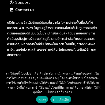
Support
Contact us
บริษัท เมโทรซิสเต็มส์คอร์ปอเรชั่น จำกัด (มหาชน) ก่อตั้งเมื่อวันที่ 6
มกราคม พ.ศ. 2529 ในฐานะคู่ค้ารายแรกของไอบีเอ็มในภูมิภาคเอเชีย
ตะวันออกเฉียงใต้ นับแต่นั้นมา เมโทรซิสเต็มส์ฯ ได้ขยายขอบข่ายการ
ดำเนินธุรกิจสู่การนำเสนอ โซลูชั่นและบริการด้านไอทีแบบครบวงจร
ครอบคลุมผลิตภัณฑ์ไอทีชั้นนำของโลก อาทิ ไอบีเอ็ม, ฮิวเลตต์-แพค
การ์ด, เลอโนโว, เดลล์, เอเซอร์, เอปสัน, ไมโครซอฟท์, โซลิดเวิร์ค และ
อีกมากมาย
เราใช้คุกกี้ (cookie) เพื่อเพิ่มประสบการณ์และความพึงพอใจของท่านใน
การได้รับการเสนอข้อมูลและเนื้อหาต่างๆ โดยจะทำให้เราเข้าใจลักษณะ
ที่อยู่ : Bangkok Advance Learning Center อาคาร SM Tower
การใช้งานเว็บไซต์ของท่านได้เร็ว และทำให้เว็บไซต์ของเราเข้าถึงได้ง่าย
ชั้น 16 ถนนพหลโยธิน พญาไท กรุงเทพ ฯ 10400
สะดวกยิ่งขึ้นโดยการเข้าใช้งานเว็บไซต์นี้ถือว่าท่านได้อนุญาตให้เราใช้
คุกกี้ตาม นโยบายคุกกี้ของเรา
Call: 02-089-4145
สอบถามราคา และ บริการ
E-mail: sales-des@metrosystems.co.th
ตกลง
อ่านเพิ่มเติม
Open