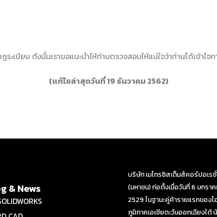
มกฎระเบียบ ดังนั้นเราขอแนะนำให้ท่านตรวจสอบให้แน่ใจว่าท่านได้เข้า
(แก้ไขล่าสุดวันที่ 19 ธันวาคม 2562)
บริษัท เมโทรซิสเต็มส์คอร์ปอเรชั
og & News
(มหาชน) ก่อตั้งเมื่อวันที่ 6 มกรา
2529 ในฐานะคู่ค้ารายแรกของไอ
SOLIDWORKS
ภูมิภาคเอเชียตะวันออกเฉียงใต้ นั
2D CAD