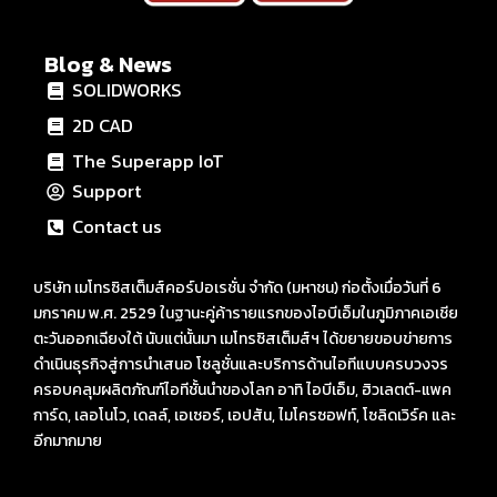
Blog & News
SOLIDWORKS
2D CAD
The Superapp IoT
Support
Contact us
บริษัท เมโทรซิสเต็มส์คอร์ปอเรชั่น จำกัด (มหาชน) ก่อตั้งเมื่อวันที่ 6
มกราคม พ.ศ. 2529 ในฐานะคู่ค้ารายแรกของไอบีเอ็มในภูมิภาคเอเชีย
ตะวันออกเฉียงใต้ นับแต่นั้นมา เมโทรซิสเต็มส์ฯ ได้ขยายขอบข่ายการ
ดำเนินธุรกิจสู่การนำเสนอ โซลูชั่นและบริการด้านไอทีแบบครบวงจร
ครอบคลุมผลิตภัณฑ์ไอทีชั้นนำของโลก อาทิ ไอบีเอ็ม, ฮิวเลตต์-แพค
การ์ด, เลอโนโว, เดลล์, เอเซอร์, เอปสัน, ไมโครซอฟท์, โซลิดเวิร์ค และ
อีกมากมาย