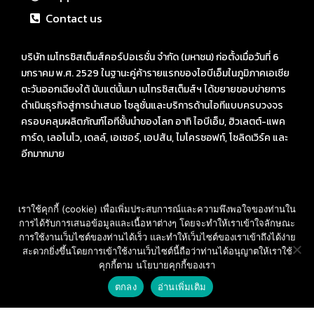
Contact us
บริษัท เมโทรซิสเต็มส์คอร์ปอเรชั่น จำกัด (มหาชน) ก่อตั้งเมื่อวันที่ 6
มกราคม พ.ศ. 2529 ในฐานะคู่ค้ารายแรกของไอบีเอ็มในภูมิภาคเอเชีย
ตะวันออกเฉียงใต้ นับแต่นั้นมา เมโทรซิสเต็มส์ฯ ได้ขยายขอบข่ายการ
ดำเนินธุรกิจสู่การนำเสนอ โซลูชั่นและบริการด้านไอทีแบบครบวงจร
ครอบคลุมผลิตภัณฑ์ไอทีชั้นนำของโลก อาทิ ไอบีเอ็ม, ฮิวเลตต์-แพค
การ์ด, เลอโนโว, เดลล์, เอเซอร์, เอปสัน, ไมโครซอฟท์, โซลิดเวิร์ค และ
อีกมากมาย
เราใช้คุกกี้ (cookie) เพื่อเพิ่มประสบการณ์และความพึงพอใจของท่านใน
การได้รับการเสนอข้อมูลและเนื้อหาต่างๆ โดยจะทำให้เราเข้าใจลักษณะ
ที่อยู่ : Bangkok Advance Learning Center อาคาร SM Tower
การใช้งานเว็บไซต์ของท่านได้เร็ว และทำให้เว็บไซต์ของเราเข้าถึงได้ง่าย
ชั้น 16 ถนนพหลโยธิน พญาไท กรุงเทพ ฯ 10400
สะดวกยิ่งขึ้นโดยการเข้าใช้งานเว็บไซต์นี้ถือว่าท่านได้อนุญาตให้เราใช้
คุกกี้ตาม นโยบายคุกกี้ของเรา
Call: 02-089-4145
สอบถามราคา และ บริการ
E-mail: sales-des@metrosystems.co.th
ตกลง
อ่านเพิ่มเติม
Open
chaty