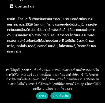
Contact us
บริษัท เมโทรซิสเต็มส์คอร์ปอเรชั่น จำกัด (มหาชน) ก่อตั้งเมื่อวันที่ 6
มกราคม พ.ศ. 2529 ในฐานะคู่ค้ารายแรกของไอบีเอ็มในภูมิภาคเอเชีย
ตะวันออกเฉียงใต้ นับแต่นั้นมา เมโทรซิสเต็มส์ฯ ได้ขยายขอบข่ายการ
ดำเนินธุรกิจสู่การนำเสนอ โซลูชั่นและบริการด้านไอทีแบบครบวงจร
ครอบคลุมผลิตภัณฑ์ไอทีชั้นนำของโลก อาทิ ไอบีเอ็ม, ฮิวเลตต์-แพค
การ์ด, เลอโนโว, เดลล์, เอเซอร์, เอปสัน, ไมโครซอฟท์, โซลิดเวิร์ค และ
อีกมากมาย
เราใช้คุกกี้ (cookie) เพื่อเพิ่มประสบการณ์และความพึงพอใจของท่านใน
การได้รับการเสนอข้อมูลและเนื้อหาต่างๆ โดยจะทำให้เราเข้าใจลักษณะ
ที่อยู่ : Bangkok Advance Learning Center อาคาร SM Tower
การใช้งานเว็บไซต์ของท่านได้เร็ว และทำให้เว็บไซต์ของเราเข้าถึงได้ง่าย
ชั้น 16 ถนนพหลโยธิน พญาไท กรุงเทพ ฯ 10400
สะดวกยิ่งขึ้นโดยการเข้าใช้งานเว็บไซต์นี้ถือว่าท่านได้อนุญาตให้เราใช้
คุกกี้ตาม นโยบายคุกกี้ของเรา
Call: 02-089-4145
สอบถามราคา และ บริการ
E-mail: sales-des@metrosystems.co.th
ตกลง
อ่านเพิ่มเติม
Open
chaty