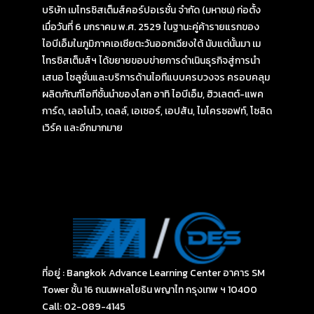
บริษัท เมโทรซิสเต็มส์คอร์ปอเรชั่น จำกัด (มหาชน) ก่อตั้ง
เมื่อวันที่ 6 มกราคม พ.ศ. 2529 ในฐานะคู่ค้ารายแรกของ
ไอบีเอ็มในภูมิภาคเอเชียตะวันออกเฉียงใต้ นับแต่นั้นมา เม
โทรซิสเต็มส์ฯ ได้ขยายขอบข่ายการดำเนินธุรกิจสู่การนำ
เสนอ โซลูชั่นและบริการด้านไอทีแบบครบวงจร ครอบคลุม
ผลิตภัณฑ์ไอทีชั้นนำของโลก อาทิ ไอบีเอ็ม, ฮิวเลตต์-แพค
การ์ด, เลอโนโว, เดลล์, เอเซอร์, เอปสัน, ไมโครซอฟท์, โซลิด
เวิร์ค และอีกมากมาย
ที่อยู่ : Bangkok Advance Learning Center อาคาร SM
Tower ชั้น 16 ถนนพหลโยธิน พญาไท กรุงเทพ ฯ 10400
Call: 02-089-4145