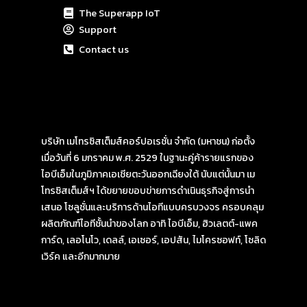
The Superapp IoT
Support
Contact us
บริษัท เมโทรซิสเต็มส์คอร์ปอเรชั่น จำกัด (มหาชน) ก่อตั้ง
เมื่อวันที่ 6 มกราคม พ.ศ. 2529 ในฐานะคู่ค้ารายแรกของ
ไอบีเอ็มในภูมิภาคเอเชียตะวันออกเฉียงใต้ นับแต่นั้นมา เม
โทรซิสเต็มส์ฯ ได้ขยายขอบข่ายการดำเนินธุรกิจสู่การนำ
เสนอ โซลูชั่นและบริการด้านไอทีแบบครบวงจร ครอบคลุม
ผลิตภัณฑ์ไอทีชั้นนำของโลก อาทิ ไอบีเอ็ม, ฮิวเลตต์-แพค
การ์ด, เลอโนโว, เดลล์, เอเซอร์, เอปสัน, ไมโครซอฟท์, โซลิด
เวิร์ค และอีกมากมาย