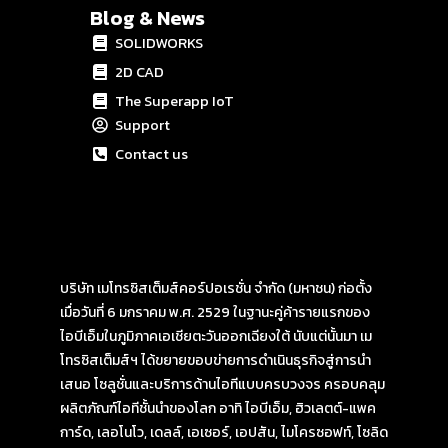
Blog & News
SOLIDWORKS
2D CAD
The Superapp IoT
Support
Contact us
บริษัท เมโทรซิสเต็มส์คอร์ปอเรชั่น จำกัด (มหาชน) ก่อตั้ง
เมื่อวันที่ 6 มกราคม พ.ศ. 2529 ในฐานะคู่ค้ารายแรกของ
ไอบีเอ็มในภูมิภาคเอเชียตะวันออกเฉียงใต้ นับแต่นั้นมา เม
โทรซิสเต็มส์ฯ ได้ขยายขอบข่ายการดำเนินธุรกิจสู่การนำ
เสนอ โซลูชั่นและบริการด้านไอทีแบบครบวงจร ครอบคลุม
ผลิตภัณฑ์ไอทีชั้นนำของโลก อาทิ ไอบีเอ็ม, ฮิวเลตต์-แพค
การ์ด, เลอโนโว, เดลล์, เอเซอร์, เอปสัน, ไมโครซอฟท์, โซลิด