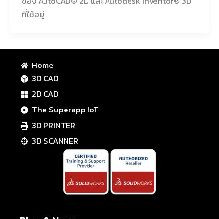
ของ AutoCAD® 2D และ Autodesk Inventor® 3D
ที่ใช้อยู่
Home
3D CAD
2D CAD
The Superapp IoT
3D PRINTER
3D SCANNER