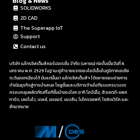
Blog & News
SOLIDWORKS
2D CAD
The Superapp IoT
Support
Contact us
บริษัท เมโทรซิสเต็มส์คอร์ปอเรชั่น จำกัด (มหาชน) ก่อตั้งเมื่อวันที่ 6
มกราคม พ.ศ. 2529 ในฐานะคู่ค้ารายแรกของไอบีเอ็มในภูมิภาคเอเชีย
ตะวันออกเฉียงใต้ นับแต่นั้นมา เมโทรซิสเต็มส์ฯ ได้ขยายขอบข่ายการ
ดำเนินธุรกิจสู่การนำเสนอ โซลูชั่นและบริการด้านไอทีแบบครบวงจร
ครอบคลุมผลิตภัณฑ์ไอทีชั้นนำของโลก อาทิ ไอบีเอ็ม, ฮิวเลตต์-แพค
การ์ด, เลอโนโว, เดลล์, เอเซอร์, เอปสัน, ไมโครซอฟท์, โซลิดเวิร์ค และ
อีกมากมาย