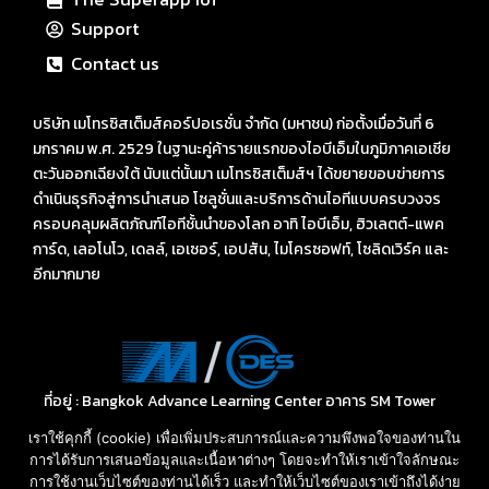
Support
Contact us
บริษัท เมโทรซิสเต็มส์คอร์ปอเรชั่น จำกัด (มหาชน) ก่อตั้งเมื่อวันที่ 6
มกราคม พ.ศ. 2529 ในฐานะคู่ค้ารายแรกของไอบีเอ็มในภูมิภาคเอเชีย
ตะวันออกเฉียงใต้ นับแต่นั้นมา เมโทรซิสเต็มส์ฯ ได้ขยายขอบข่ายการ
ดำเนินธุรกิจสู่การนำเสนอ โซลูชั่นและบริการด้านไอทีแบบครบวงจร
ครอบคลุมผลิตภัณฑ์ไอทีชั้นนำของโลก อาทิ ไอบีเอ็ม, ฮิวเลตต์-แพค
การ์ด, เลอโนโว, เดลล์, เอเซอร์, เอปสัน, ไมโครซอฟท์, โซลิดเวิร์ค และ
อีกมากมาย
ที่อยู่ : Bangkok Advance Learning Center อาคาร SM Tower
ชั้น 16 ถนนพหลโยธิน พญาไท กรุงเทพ ฯ 10400
เราใช้คุกกี้ (cookie) เพื่อเพิ่มประสบการณ์และความพึงพอใจของท่านใน
Call: 02-089-4145
การได้รับการเสนอข้อมูลและเนื้อหาต่างๆ โดยจะทำให้เราเข้าใจลักษณะ
E-mail: sales-des@metrosystems.co.th
การใช้งานเว็บไซต์ของท่านได้เร็ว และทำให้เว็บไซต์ของเราเข้าถึงได้ง่าย