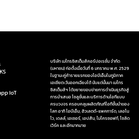
บริษัท เมโทรซิสเต็มส์คอร์ปอเรชั่น จำกัด
s
(มหาชน) ก่อตั้งเมื่อวันที่ 6 มกราคม พ.ศ. 2529
KS
ในฐานะคู่ค้ารายแรกของไอบีเอ็มในภูมิภาค
เอเชียตะวันออกเฉียงใต้ นับแต่นั้นมา เมโทร
ซิสเต็มส์ฯ ได้ขยายขอบข่ายการดำเนินธุรกิจสู่
app IoT
การนำเสนอ โซลูชั่นและบริการด้านไอทีแบบ
ครบวงจร ครอบคลุมผลิตภัณฑ์ไอทีชั้นนำของ
โลก อาทิ ไอบีเอ็ม, ฮิวเลตต์-แพคการ์ด, เลอโน
โว, เดลล์, เอเซอร์, เอปสัน, ไมโครซอฟท์, โซลิด
เวิร์ค และอีกมากมาย