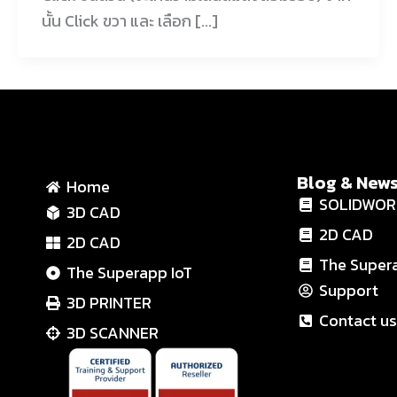
นั้น Click ขวา และ เลือก [...]
Blog & New
Home
SOLIDWOR
3D CAD
2D CAD
2D CAD
The Super
The Superapp IoT
Support
3D PRINTER
Contact us
3D SCANNER