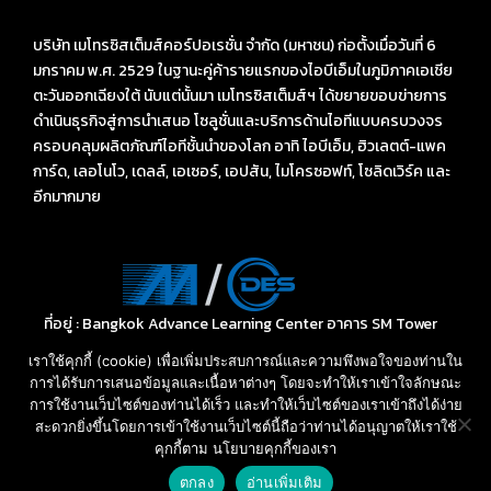
บริษัท เมโทรซิสเต็มส์คอร์ปอเรชั่น จำกัด (มหาชน) ก่อตั้งเมื่อวันที่ 6
มกราคม พ.ศ. 2529 ในฐานะคู่ค้ารายแรกของไอบีเอ็มในภูมิภาคเอเชีย
ตะวันออกเฉียงใต้ นับแต่นั้นมา เมโทรซิสเต็มส์ฯ ได้ขยายขอบข่ายการ
ดำเนินธุรกิจสู่การนำเสนอ โซลูชั่นและบริการด้านไอทีแบบครบวงจร
ครอบคลุมผลิตภัณฑ์ไอทีชั้นนำของโลก อาทิ ไอบีเอ็ม, ฮิวเลตต์-แพค
การ์ด, เลอโนโว, เดลล์, เอเซอร์, เอปสัน, ไมโครซอฟท์, โซลิดเวิร์ค และ
อีกมากมาย
ที่อยู่ : Bangkok Advance Learning Center อาคาร SM Tower
ชั้น 16 ถนนพหลโยธิน พญาไท กรุงเทพ ฯ 10400
เราใช้คุกกี้ (cookie) เพื่อเพิ่มประสบการณ์และความพึงพอใจของท่านใน
Call: 02-089-4145
การได้รับการเสนอข้อมูลและเนื้อหาต่างๆ โดยจะทำให้เราเข้าใจลักษณะ
E-mail: sales-des@metrosystems.co.th
การใช้งานเว็บไซต์ของท่านได้เร็ว และทำให้เว็บไซต์ของเราเข้าถึงได้ง่าย
สะดวกยิ่งขึ้นโดยการเข้าใช้งานเว็บไซต์นี้ถือว่าท่านได้อนุญาตให้เราใช้
คุกกี้ตาม นโยบายคุกกี้ของเรา
สอบถามราคา และ บริการ
ตกลง
อ่านเพิ่มเติม