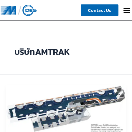
Skip
Contact Us
to
content
บริษัทAMTRAK