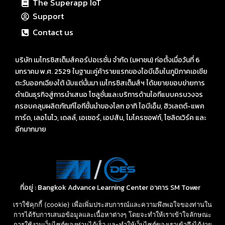
The Superapp IoT
Support
Contact us
บริษัท เมโทรซิสเต็มส์คอร์ปอเรชั่น จำกัด (มหาชน) ก่อตั้งเมื่อวันที่ 6
มกราคม พ.ศ. 2529 ในฐานะคู่ค้ารายแรกของไอบีเอ็มในภูมิภาคเอเชีย
ตะวันออกเฉียงใต้ นับแต่นั้นมา เมโทรซิสเต็มส์ฯ ได้ขยายขอบข่ายการ
ดำเนินธุรกิจสู่การนำเสนอ โซลูชั่นและบริการด้านไอทีแบบครบวงจร
ครอบคลุมผลิตภัณฑ์ไอทีชั้นนำของโลก อาทิ ไอบีเอ็ม, ฮิวเลตต์-แพค
การ์ด, เลอโนโว, เดลล์, เอเซอร์, เอปสัน, ไมโครซอฟท์, โซลิดเวิร์ค และ
อีกมากมาย
ที่อยู่ : Bangkok Advance Learning Center อาคาร SM Tower
ชั้น 16 ถนนพหลโยธิน พญาไท กรุงเทพ ฯ 10400
เราใช้คุกกี้ (cookie) เพื่อเพิ่มประสบการณ์และความพึงพอใจของท่านใน
Call: 02-089-4145
การได้รับการเสนอข้อมูลและเนื้อหาต่างๆ โดยจะทำให้เราเข้าใจลักษณะ
E-mail: sales-des@metrosystems.co.th
การใช้งานเว็บไซต์ของท่านได้เร็ว และทำให้เว็บไซต์ของเราเข้าถึงได้ง่าย