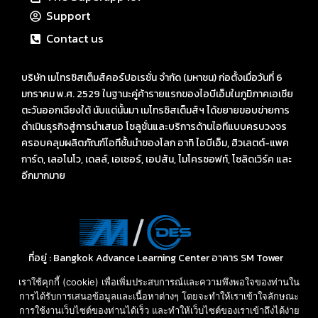
Support
Contact us
บริษัท เมโทรซิสเต็มส์คอร์ปอเรชั่น จำกัด (มหาชน) ก่อตั้งเมื่อวันที่ 6
มกราคม พ.ศ. 2529 ในฐานะคู่ค้ารายแรกของไอบีเอ็มในภูมิภาคเอเชีย
ตะวันออกเฉียงใต้ นับแต่นั้นมา เมโทรซิสเต็มส์ฯ ได้ขยายขอบข่ายการ
ดำเนินธุรกิจสู่การนำเสนอ โซลูชั่นและบริการด้านไอทีแบบครบวงจร
ครอบคลุมผลิตภัณฑ์ไอทีชั้นนำของโลก อาทิ ไอบีเอ็ม, ฮิวเลตต์-แพค
การ์ด, เลอโนโว, เดลล์, เอเซอร์, เอปสัน, ไมโครซอฟท์, โซลิดเวิร์ค และ
อีกมากมาย
ที่อยู่ : Bangkok Advance Learning Center อาคาร SM Tower
ชั้น 16 ถนนพหลโยธิน พญาไท กรุงเทพ ฯ 10400
เราใช้คุกกี้ (cookie) เพื่อเพิ่มประสบการณ์และความพึงพอใจของท่านใน
Call: 02-089-4145
การได้รับการเสนอข้อมูลและเนื้อหาต่างๆ โดยจะทำให้เราเข้าใจลักษณะ
E-mail: sales-des@metrosystems.co.th
การใช้งานเว็บไซต์ของท่านได้เร็ว และทำให้เว็บไซต์ของเราเข้าถึงได้ง่าย