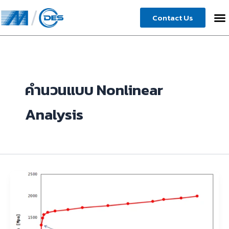
Skip
Contact Us
to
content
คำนวนแบบ Nonlinear
Analysis