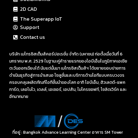
2D CAD
The Superapp IoT
Support
Contact us
บริษัท เมโทรซิสเต็มส์คอร์ปอเรชั่น จำกัด (มหาชน) ก่อตั้งเมื่อวันที่ 6
มกราคม พ.ศ. 2529 ในฐานะคู่ค้ารายแรกของไอบีเอ็มในภูมิภาคเอเชีย
ตะวันออกเฉียงใต้ นับแต่นั้นมา เมโทรซิสเต็มส์ฯ ได้ขยายขอบข่ายการ
ดำเนินธุรกิจสู่การนำเสนอ โซลูชั่นและบริการด้านไอทีแบบครบวงจร
ครอบคลุมผลิตภัณฑ์ไอทีชั้นนำของโลก อาทิ ไอบีเอ็ม, ฮิวเลตต์-แพค
การ์ด, เลอโนโว, เดลล์, เอเซอร์, เอปสัน, ไมโครซอฟท์, โซลิดเวิร์ค และ
อีกมากมาย
ที่อยู่ : Bangkok Advance Learning Center อาคาร SM Tower