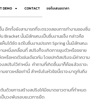
T DEMO
CONTACT
ขอใบเสนอราคา
ดีขึ้น อีกทั้งยังสามารถที่จะตรวจสอบการทำงานของชิ้น
น Bracket นั้นมีลักษณะเป็นชิ้นงานแข็ง กล่าวคือ
นจนเห็นได้ชัด แต่ในชิ้นงานปรเภท Spring นั้นมีลักษณะ
านหนึ่งเคลื่อนที่ สปริงก็จะเกิดการยุบตัวหรือขยาย
รยืดหรือหดตัวเช่นเดียวกัน โดยปกติสปริงจะมีค่าความ
งสปริงไว้ค่าหนึ่ง คำถามที่เกิดขึ้นมาก็คือแล้วเราจะ
ามยาวเหลือเท่านี้ สำหรับในหัวข้อนี้เราจะมาดูกันถึง
ริ่มต้นด้วยการสร้างสปริงให้มีขนาดยาวตามที่กำหนด
ให้เป็นวงพันรอบแนวการยืด