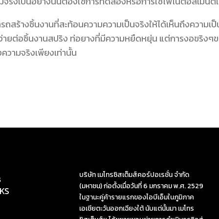
ามจริงเป็นอย่างนั้นต้องใช้การทดลองหรือการใช้ไฟไนต์อิลิเมนต์ในก
รถสร้างชิ้นงานที่สะท้อนความความเป็นจริงให้ได้เห็นถึงความเป็น
ง่ายต่อชิ้นงานสปริง ท่อยางที่มีความหยืดหยุ่น แต่การงอขริงๆ
ความจริงเพียงเท่านั้น
บริษัท เมโทรซิสเต็มส์คอร์ปอเรชั่น จำกัด
s
(มหาชน) ก่อตั้งเมื่อวันที่ 6 มกราคม พ.ศ. 2529
KS
ในฐานะคู่ค้ารายแรกของไอบีเอ็มในภูมิภาค
เอเชียตะวันออกเฉียงใต้ นับแต่นั้นมา เมโทร