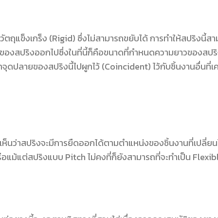
เป็นวัตถุแข็งเกร็ง (Rigid) ซึ่งไม่สามารถขยับได้ การทำให้สปร
ของสปริงออกไปซึ่งในที่นี้ก็คือขนาดที่กำหนดความยาวของสปริงไ
ดปลายของสปริงนี้ไปผูกไว้ (Coincident) ไว้กับชิ้นงานอื่นที่เคลื
ะเห็นว่าสปริงจะมีการยืดออกได้ตามตำแหน่งของชิ้นงานที่เปลี่ยน
อแม้แต่สปริงแบบ Pitch ไม่คงที่ก็ยังสามารถที่จะทำเป็น Flexib