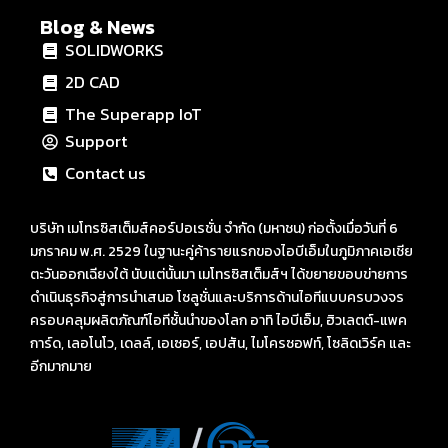
Blog & News
SOLIDWORKS
2D CAD
The Superapp IoT
Support
Contact us
บริษัท เมโทรซิสเต็มส์คอร์ปอเรชั่น จำกัด (มหาชน) ก่อตั้งเมื่อวันที่ 6
มกราคม พ.ศ. 2529 ในฐานะคู่ค้ารายแรกของไอบีเอ็มในภูมิภาคเอเชีย
ตะวันออกเฉียงใต้ นับแต่นั้นมา เมโทรซิสเต็มส์ฯ ได้ขยายขอบข่ายการ
ดำเนินธุรกิจสู่การนำเสนอ โซลูชั่นและบริการด้านไอทีแบบครบวงจร
ครอบคลุมผลิตภัณฑ์ไอทีชั้นนำของโลก อาทิ ไอบีเอ็ม, ฮิวเลตต์-แพค
การ์ด, เลอโนโว, เดลล์, เอเซอร์, เอปสัน, ไมโครซอฟท์, โซลิดเวิร์ค และ
อีกมากมาย