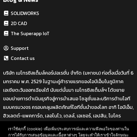
SOLIDWORKS
2D CAD
The Superapp IoT
Support
Contact us
บริษัท เมโทรซิสเต็มส์คอร์ปอเรชั่น จำกัด (มหาชน) ก่อตั้งเมื่อวันที่ 6
มกราคม พ.ศ. 2529 ในฐานะคู่ค้ารายแรกของไอบีเอ็มในภูมิภาค
เอเชียตะวันออกเฉียงใต้ นับแต่นั้นมา เมโทรซิสเต็มส์ฯ ได้ขยาย
ขอบข่ายการดำเนินธุรกิจสู่การนำเสนอ โซลูชั่นและบริการด้านไอที
แบบครบวงจร ครอบคลุมผลิตภัณฑ์ไอทีชั้นนำของโลก อาทิ ไอบีเอ็ม,
ฮิวเลตต์-แพคการ์ด, เลอโนโว, เดลล์, เอเซอร์, เอปสัน, ไมโคร
ซอฟท์, โซลิดเวิร์ค และอีกมากมาย
เราใช้คุกกี้ (cookie) เพื่อเพิ่มประสบการณ์และความพึงพอใจของท่านใน
ที่อยู่ : Bangkok Advance Learning Center อาคาร SM Tower
การได้รับการเสนอข้อมูลและเนื้อหาต่างๆ โดยจะทำให้เราเข้าใจลักษณะ