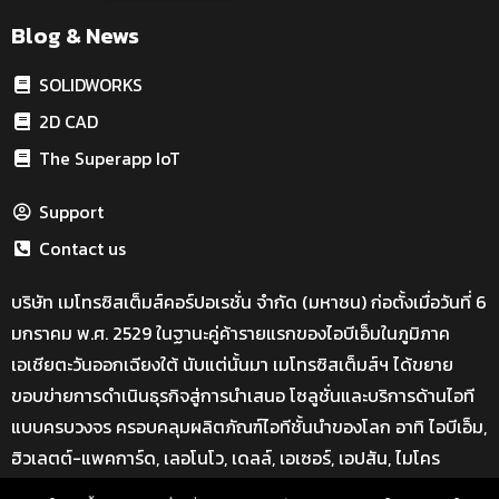
Blog & News
SOLIDWORKS
2D CAD
The Superapp IoT
Support
Contact us
บริษัท เมโทรซิสเต็มส์คอร์ปอเรชั่น จำกัด (มหาชน) ก่อตั้งเมื่อวันที่ 6
มกราคม พ.ศ. 2529 ในฐานะคู่ค้ารายแรกของไอบีเอ็มในภูมิภาค
เอเชียตะวันออกเฉียงใต้ นับแต่นั้นมา เมโทรซิสเต็มส์ฯ ได้ขยาย
ขอบข่ายการดำเนินธุรกิจสู่การนำเสนอ โซลูชั่นและบริการด้านไอที
แบบครบวงจร ครอบคลุมผลิตภัณฑ์ไอทีชั้นนำของโลก อาทิ ไอบีเอ็ม,
ฮิวเลตต์-แพคการ์ด, เลอโนโว, เดลล์, เอเซอร์, เอปสัน, ไมโคร
ซอฟท์, โซลิดเวิร์ค และอีกมากมาย