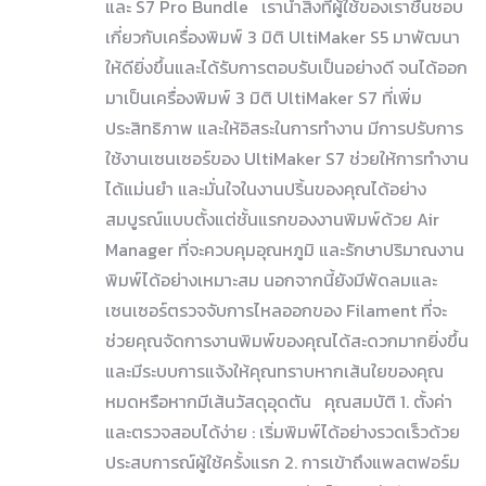
และ S7 Pro Bundle เรานำสิ่งที่ผู้ใช้ของเราชื่นชอบ
เกี่ยวกับเครื่องพิมพ์ 3 มิติ UltiMaker S5 มาพัฒนา
ให้ดียิ่งขึ้นและได้รับการตอบรับเป็นอย่างดี จนได้ออก
มาเป็นเครื่องพิมพ์ 3 มิติ UltiMaker S7 ที่เพิ่ม
ประสิทธิภาพ และให้อิสระในการทำงาน มีการปรับการ
ใช้งานเซนเซอร์ของ UltiMaker S7 ช่วยให้การทำงาน
ได้แม่นยำ และมั่นใจในงานปริ้นของคุณได้อย่าง
สมบูรณ์แบบตั้งแต่ชั้นแรกของงานพิมพ์ด้วย Air
Manager ที่จะควบคุมอุณหภูมิ และรักษาปริมาณงาน
พิมพ์ได้อย่างเหมาะสม นอกจากนี้ยังมีพัดลมและ
เซนเซอร์ตรวจจับการไหลออกของ Filament ที่จะ
ช่วยคุณจัดการงานพิมพ์ของคุณได้สะดวกมากยิ่งขึ้น
และมีระบบการแจ้งให้คุณทราบหากเส้นใยของคุณ
หมดหรือหากมีเส้นวัสดุอุดตัน คุณสมบัติ 1. ตั้งค่า
และตรวจสอบได้ง่าย : เริ่มพิมพ์ได้อย่างรวดเร็วด้วย
ประสบการณ์ผู้ใช้ครั้งแรก 2. การเข้าถึงแพลตฟอร์ม