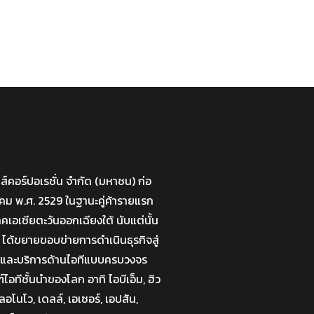
มส์คอร์ปอเรชั่น จำกัด (มหาชน) ก่อ
กราคม พ.ศ. 2529 ในฐานะคู่ค้ารายแรก
าคเอเชียตะวันออกเฉียงใต้ นับแต่นั้น
 ได้ขยายขอบข่ายการดำเนินธุรกิจสู่
่นและบริการด้านไอทีแบบครบวงจร
อทีชั้นนำของโลก อาทิ ไอบีเอ็ม, ฮิว
อโนโว, เดลล์, เอเซอร์, เอปสัน,