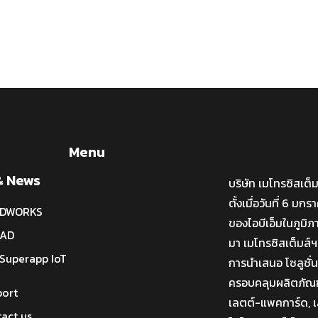
Menu
& News
บริษัท เมโทรซิสเต็
ตั้งเมื่อวันที่ 6 ม
IDWORKS
ของไอบีเอ็มในภูมิภ
CAD
มา เมโทรซิสเต็มส์ฯ
Superapp IoT
การนำเสนอ โซลูชั
ครอบคลุมผลิตภัณฑ์ไ
port
เลตต์-แพคการ์ด, เล
act us