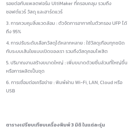
รอยต่อกับแพลตฟอร์ม UltiMaker ที่ครอบคลุม รวมถึง
ซอฟต์แวร์ วัสดุ และฮาร์ดแวร์
3. การควบคุมสิ่งแวดล้อม : ตัวจัดการอากาศในตัวกรอง UFP ได้
ถึง 95%
4. การปรับระดับเลือกวัสดุได้หลากหลาย : ใช้วัสดุเกือบทุกชนิด
กับระบบเส้นใยแบบเปิดของเรา รวมถึงวัสดุคอมโพสิต
5. ปริมาณงานสร้างขนาดใหญ่ : เพิ่มขนาดด้วยชิ้นส่วนที่ใหญ่ขึ้น
หรือการผลิตเป็นชุด
6. การเชื่อมต่อเครือข่าย : พิมพ์ผ่าน Wi-Fi, LAN, Cloud หรือ
USB
ตารางเปรียบเทียบเครื่องพิมพ์ 3 มิติ ในแต่ละรุ่น