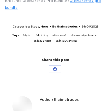
Brocuhre UltiMaker S7 Pro Bundle :
UltiMaker-S7 pro
bundle
Categories:
Blogs
,
News
By
thaimetrodes
24/01/2023
Tags:
3dprint
3dprinting
ultimakers7
ultimakers7probundle
เครื่องพิมพ์3มิติ
เครื่องพิมพ์สามมิติ
Share this post
Author:
thaimetrodes