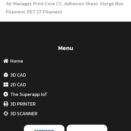
Air Manager, Print Core CC, Adhesion Sheet, Storge Box
Filament, PET CF Filament
Menu
Home
3D CAD
2D CAD
The Superapp IoT
3D PRINTER
3D SCANNER