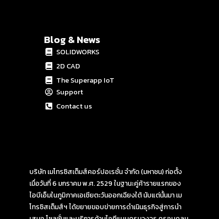
Blog & News
SOLIDWORKS
2D CAD
The Superapp IoT
Support
Contact us
บริษัท เมโทรซิสเต็มส์คอร์ปอเรชั่น จำกัด (มหาชน) ก่อตั้ง
เมื่อวันที่ 6 มกราคม พ.ศ. 2529 ในฐานะคู่ค้ารายแรกของ
ไอบีเอ็มในภูมิภาคเอเชียตะวันออกเฉียงใต้ นับแต่นั้นมา เม
โทรซิสเต็มส์ฯ ได้ขยายขอบข่ายการดำเนินธุรกิจสู่การนำ
เสนอ โซลูชั่นและบริการด้านไอทีแบบครบวงจร ครอบคลุม