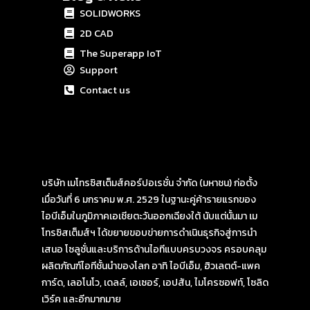
SOLIDWORKS
2D CAD
The Superapp IoT
Support
Contact us
บริษัท เมโทรซิสเต็มส์คอร์ปอเรชั่น จำกัด (มหาชน) ก่อตั้ง
เมื่อวันที่ 6 มกราคม พ.ศ. 2529 ในฐานะคู่ค้ารายแรกของ
ไอบีเอ็มในภูมิภาคเอเชียตะวันออกเฉียงใต้ นับแต่นั้นมา เม
โทรซิสเต็มส์ฯ ได้ขยายขอบข่ายการดำเนินธุรกิจสู่การนำ
เสนอ โซลูชั่นและบริการด้านไอทีแบบครบวงจร ครอบคลุม
ผลิตภัณฑ์ไอทีชั้นนำของโลก อาทิ ไอบีเอ็ม, ฮิวเลตต์-แพค
การ์ด, เลอโนโว, เดลล์, เอเซอร์, เอปสัน, ไมโครซอฟท์, โซลิด
เวิร์ค และอีกมากมาย