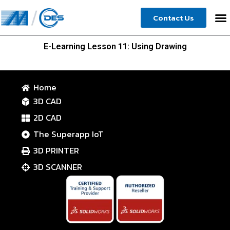
Skip
Contact Us
to
content
E-Learning Lesson 11: Using Drawing
Home
3D CAD
2D CAD
The Superapp IoT
3D PRINTER
3D SCANNER