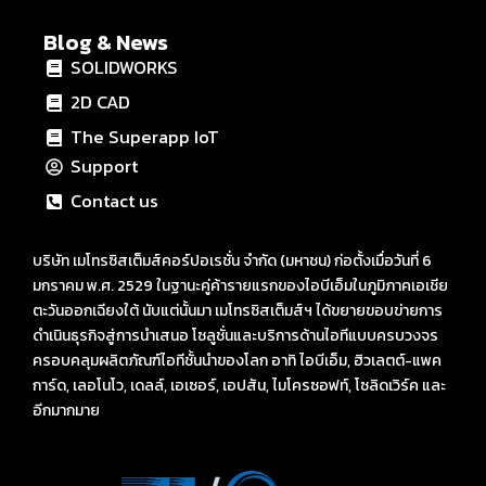
Blog & News
SOLIDWORKS
2D CAD
The Superapp IoT
Support
Contact us
บริษัท เมโทรซิสเต็มส์คอร์ปอเรชั่น จำกัด (มหาชน) ก่อตั้งเมื่อวันที่ 6
มกราคม พ.ศ. 2529 ในฐานะคู่ค้ารายแรกของไอบีเอ็มในภูมิภาคเอเชีย
ตะวันออกเฉียงใต้ นับแต่นั้นมา เมโทรซิสเต็มส์ฯ ได้ขยายขอบข่ายการ
ดำเนินธุรกิจสู่การนำเสนอ โซลูชั่นและบริการด้านไอทีแบบครบวงจร
ครอบคลุมผลิตภัณฑ์ไอทีชั้นนำของโลก อาทิ ไอบีเอ็ม, ฮิวเลตต์-แพค
การ์ด, เลอโนโว, เดลล์, เอเซอร์, เอปสัน, ไมโครซอฟท์, โซลิดเวิร์ค และ
อีกมากมาย