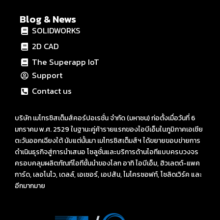
Blog & News
SOLIDWORKS
2D CAD
The Superapp IoT
Support
Contact us
บริษัท เมโทรซิสเต็มส์คอร์ปอเรชั่น จำกัด (มหาชน) ก่อตั้งเมื่อวันที่ 6
มกราคม พ.ศ. 2529 ในฐานะคู่ค้ารายแรกของไอบีเอ็มในภูมิภาคเอเชีย
ตะวันออกเฉียงใต้ นับแต่นั้นมา เมโทรซิสเต็มส์ฯ ได้ขยายขอบข่ายการ
ดำเนินธุรกิจสู่การนำเสนอ โซลูชั่นและบริการด้านไอทีแบบครบวงจร
ครอบคลุมผลิตภัณฑ์ไอทีชั้นนำของโลก อาทิ ไอบีเอ็ม, ฮิวเลตต์-แพค
การ์ด, เลอโนโว, เดลล์, เอเซอร์, เอปสัน, ไมโครซอฟท์, โซลิดเวิร์ค และ
อีกมากมาย