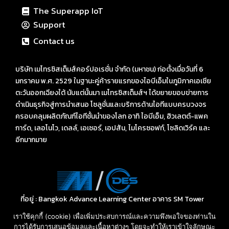
The Superapp IoT
Support
Contact us
บริษัท เมโทรซิสเต็มส์คอร์ปอเรชั่น จำกัด (มหาชน) ก่อตั้งเมื่อวันที่ 6
มกราคม พ.ศ. 2529 ในฐานะคู่ค้ารายแรกของไอบีเอ็มในภูมิภาคเอเชีย
ตะวันออกเฉียงใต้ นับแต่นั้นมา เมโทรซิสเต็มส์ฯ ได้ขยายขอบข่ายการ
ดำเนินธุรกิจสู่การนำเสนอ โซลูชั่นและบริการด้านไอทีแบบครบวงจร
ครอบคลุมผลิตภัณฑ์ไอทีชั้นนำของโลก อาทิ ไอบีเอ็ม, ฮิวเลตต์-แพค
การ์ด, เลอโนโว, เดลล์, เอเซอร์, เอปสัน, ไมโครซอฟท์, โซลิดเวิร์ค และ
อีกมากมาย
ที่อยู่ : Bangkok Advance Learning Center อาคาร SM Tower
ชั้น 16 ถนนพหลโยธิน พญาไท กรุงเทพ ฯ 10400
เราใช้คุกกี้ (cookie) เพื่อเพิ่มประสบการณ์และความพึงพอใจของท่านใน
Call: 02-089-4145
การได้รับการเสนอข้อมูลและเนื้อหาต่างๆ โดยจะทำให้เราเข้าใจลักษณะ