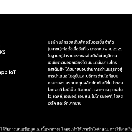
บริษัท เมโทรซิสเต็มส์คอร์ปอเรชั่น จำกัด
s
(มหาชน) ก่อตั้งเมื่อวันที่ 6 มกราคม พ.ศ. 2529
KS
ในฐานะคู่ค้ารายแรกของไอบีเอ็มในภูมิภาค
เอเชียตะวันออกเฉียงใต้ นับแต่นั้นมา เมโทร
ซิสเต็มส์ฯ ได้ขยายขอบข่ายการดำเนินธุรกิจสู่
app IoT
การนำเสนอ โซลูชั่นและบริการด้านไอทีแบบ
ครบวงจร ครอบคลุมผลิตภัณฑ์ไอทีชั้นนำของ
โลก อาทิ ไอบีเอ็ม, ฮิวเลตต์-แพคการ์ด, เลอโน
โว, เดลล์, เอเซอร์, เอปสัน, ไมโครซอฟท์, โซลิด
เวิร์ค และอีกมากมาย
ด้รับการเสนอข้อมูลและเนื้อหาต่างๆ โดยจะทำให้เราเข้าใจลักษณะการใช้งานเว็บไซ