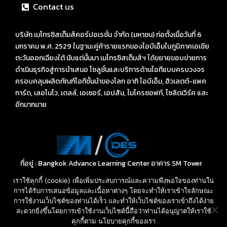
Contact us
บริษัท เมโทรซิสเต็มส์คอร์ปอเรชั่น จำกัด (มหาชน) ก่อตั้งเมื่อวันที่ 6
มกราคม พ.ศ. 2529 ในฐานะคู่ค้ารายแรกของไอบีเอ็มในภูมิภาคเอเชีย
ตะวันออกเฉียงใต้ นับแต่นั้นมา เมโทรซิสเต็มส์ฯ ได้ขยายขอบข่ายการ
ดำเนินธุรกิจสู่การนำเสนอ โซลูชั่นและบริการด้านไอทีแบบครบวงจร
ครอบคลุมผลิตภัณฑ์ไอทีชั้นนำของโลก อาทิ ไอบีเอ็ม, ฮิวเลตต์-แพค
การ์ด, เลอโนโว, เดลล์, เอเซอร์, เอปสัน, ไมโครซอฟท์, โซลิดเวิร์ค และ
อีกมากมาย
ที่อยู่ : Bangkok Advance Learning Center อาคาร SM Tower
ชั้น 16 ถนนพหลโยธิน พญาไท กรุงเทพ ฯ 10400
เราใช้คุกกี้ (cookie) เพื่อเพิ่มประสบการณ์และความพึงพอใจของท่านใน
Call: 02-089-4145
การได้รับการเสนอข้อมูลและเนื้อหาต่างๆ โดยจะทำให้เราเข้าใจลักษณะ
E-mail: sales-des@metrosystems.co.th
การใช้งานเว็บไซต์ของท่านได้เร็ว และทำให้เว็บไซต์ของเราเข้าถึงได้ง่าย
สะดวกยิ่งขึ้นโดยการเข้าใช้งานเว็บไซต์นี้ถือว่าท่านได้อนุญาตให้เราใช้
คุกกี้ตาม นโยบายคุกกี้ของเรา
สอบถามราคา และ บริการ