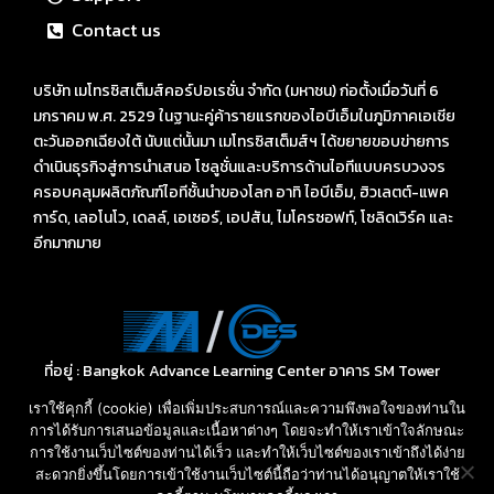
Contact us
บริษัท เมโทรซิสเต็มส์คอร์ปอเรชั่น จำกัด (มหาชน) ก่อตั้งเมื่อวันที่ 6
มกราคม พ.ศ. 2529 ในฐานะคู่ค้ารายแรกของไอบีเอ็มในภูมิภาคเอเชีย
ตะวันออกเฉียงใต้ นับแต่นั้นมา เมโทรซิสเต็มส์ฯ ได้ขยายขอบข่ายการ
ดำเนินธุรกิจสู่การนำเสนอ โซลูชั่นและบริการด้านไอทีแบบครบวงจร
ครอบคลุมผลิตภัณฑ์ไอทีชั้นนำของโลก อาทิ ไอบีเอ็ม, ฮิวเลตต์-แพค
การ์ด, เลอโนโว, เดลล์, เอเซอร์, เอปสัน, ไมโครซอฟท์, โซลิดเวิร์ค และ
อีกมากมาย
ที่อยู่ : Bangkok Advance Learning Center อาคาร SM Tower
ชั้น 16 ถนนพหลโยธิน พญาไท กรุงเทพ ฯ 10400
เราใช้คุกกี้ (cookie) เพื่อเพิ่มประสบการณ์และความพึงพอใจของท่านใน
Call: 02-089-4145
การได้รับการเสนอข้อมูลและเนื้อหาต่างๆ โดยจะทำให้เราเข้าใจลักษณะ
E-mail: sales-des@metrosystems.co.th
การใช้งานเว็บไซต์ของท่านได้เร็ว และทำให้เว็บไซต์ของเราเข้าถึงได้ง่าย
สะดวกยิ่งขึ้นโดยการเข้าใช้งานเว็บไซต์นี้ถือว่าท่านได้อนุญาตให้เราใช้