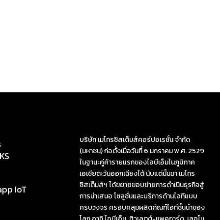
บริษัท เมโทรซิสเต็มส์คอร์ปอเรชั่น จำกัด
s
(มหาชน) ก่อตั้งเมื่อวันที่ 6 มกราคม พ.ศ. 2529
KS
ในฐานะคู่ค้ารายแรกของไอบีเอ็มในภูมิภาค
เอเชียตะวันออกเฉียงใต้ นับแต่นั้นมา เมโทร
ซิสเต็มส์ฯ ได้ขยายขอบข่ายการดำเนินธุรกิจสู่
app IoT
การนำเสนอ โซลูชั่นและบริการด้านไอทีแบบ
ครบวงจร ครอบคลุมผลิตภัณฑ์ไอทีชั้นนำของ
โลก อาทิ ไอบีเอ็ม, ฮิวเลตต์-แพคการ์ด, เลอโน