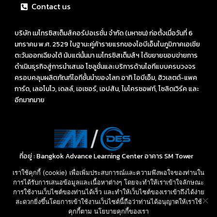
Contact us
บริษัท เมโทรซิสเต็มส์คอร์ปอเรชั่น จำกัด (มหาชน) ก่อตั้งเมื่อวันที่ 6
มกราคม พ.ศ. 2529 ในฐานะคู่ค้ารายแรกของไอบีเอ็มในภูมิภาคเอเชีย
ตะวันออกเฉียงใต้ นับแต่นั้นมา เมโทรซิสเต็มส์ฯ ได้ขยายขอบข่ายการ
ดำเนินธุรกิจสู่การนำเสนอ โซลูชั่นและบริการด้านไอทีแบบครบวงจร
ครอบคลุมผลิตภัณฑ์ไอทีชั้นนำของโลก อาทิ ไอบีเอ็ม, ฮิวเลตต์-แพค
การ์ด, เลอโนโว, เดลล์, เอเซอร์, เอปสัน, ไมโครซอฟท์, โซลิดเวิร์ค และ
อีกมากมาย
ที่อยู่ : Bangkok Advance Learning Center อาคาร SM Tower
ชั้น 16 ถนนพหลโยธิน พญาไท กรุงเทพ ฯ 10400
เราใช้คุกกี้ (cookie) เพื่อเพิ่มประสบการณ์และความพึงพอใจของท่านใน
Call: 02-089-4145
การได้รับการเสนอข้อมูลและเนื้อหาต่างๆ โดยจะทำให้เราเข้าใจลักษณะ
E-mail: sales-des@metrosystems.co.th
การใช้งานเว็บไซต์ของท่านได้เร็ว และทำให้เว็บไซต์ของเราเข้าถึงได้ง่าย
สะดวกยิ่งขึ้นโดยการเข้าใช้งานเว็บไซต์นี้ถือว่าท่านได้อนุญาตให้เราใช้
คุกกี้ตาม นโยบายคุกกี้ของเรา
สอบถามราคา และ บริการ