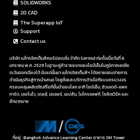
SOLIDWORKS
2D CAD
The Superapp IoT
Support
Contact us
บริษัท เมโทรซิสเต็มส์คอร์ปอเรชั่น จำกัด (มหาชน) ก่อตั้งเมื่อวันที่ 6
มกราคม พ.ศ. 2529 ในฐานะคู่ค้ารายแรกของไอบีเอ็มในภูมิภาคเอเชีย
ตะวันออกเฉียงใต้ นับแต่นั้นมา เมโทรซิสเต็มส์ฯ ได้ขยายขอบข่ายการ
ดำเนินธุรกิจสู่การนำเสนอ โซลูชั่นและบริการด้านไอทีแบบครบวงจร
ครอบคลุมผลิตภัณฑ์ไอทีชั้นนำของโลก อาทิ ไอบีเอ็ม, ฮิวเลตต์-แพค
การ์ด, เลอโนโว, เดลล์, เอเซอร์, เอปสัน, ไมโครซอฟท์, โซลิดเวิร์ค และ
อีกมากมาย
ที่อยู่ : Bangkok Advance Learning Center อาคาร SM Tower