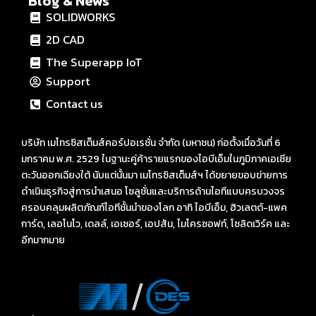
Blog & News
SOLIDWORKS
2D CAD
The Superapp IoT
Support
Contact us
บริษัท เมโทรซิสเต็มส์คอร์ปอเรชั่น จำกัด (มหาชน) ก่อตั้งเมื่อวันที่ 6
มกราคม พ.ศ. 2529 ในฐานะคู่ค้ารายแรกของไอบีเอ็มในภูมิภาคเอเชีย
ตะวันออกเฉียงใต้ นับแต่นั้นมา เมโทรซิสเต็มส์ฯ ได้ขยายขอบข่ายการ
ดำเนินธุรกิจสู่การนำเสนอ โซลูชั่นและบริการด้านไอทีแบบครบวงจร
ครอบคลุมผลิตภัณฑ์ไอทีชั้นนำของโลก อาทิ ไอบีเอ็ม, ฮิวเลตต์-แพค
การ์ด, เลอโนโว, เดลล์, เอเซอร์, เอปสัน, ไมโครซอฟท์, โซลิดเวิร์ค และ
อีกมากมาย