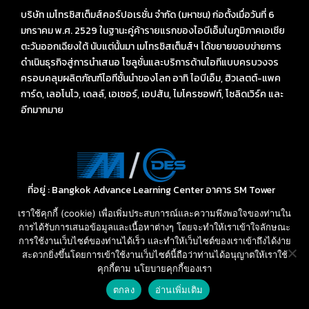
บริษัท เมโทรซิสเต็มส์คอร์ปอเรชั่น จำกัด (มหาชน) ก่อตั้งเมื่อวันที่ 6
มกราคม พ.ศ. 2529 ในฐานะคู่ค้ารายแรกของไอบีเอ็มในภูมิภาคเอเชีย
ตะวันออกเฉียงใต้ นับแต่นั้นมา เมโทรซิสเต็มส์ฯ ได้ขยายขอบข่ายการ
ดำเนินธุรกิจสู่การนำเสนอ โซลูชั่นและบริการด้านไอทีแบบครบวงจร
ครอบคลุมผลิตภัณฑ์ไอทีชั้นนำของโลก อาทิ ไอบีเอ็ม, ฮิวเลตต์-แพค
การ์ด, เลอโนโว, เดลล์, เอเซอร์, เอปสัน, ไมโครซอฟท์, โซลิดเวิร์ค และ
อีกมากมาย
ที่อยู่ : Bangkok Advance Learning Center อาคาร SM Tower
ชั้น 16 ถนนพหลโยธิน พญาไท กรุงเทพ ฯ 10400
เราใช้คุกกี้ (cookie) เพื่อเพิ่มประสบการณ์และความพึงพอใจของท่านใน
Call: 02-089-4145
การได้รับการเสนอข้อมูลและเนื้อหาต่างๆ โดยจะทำให้เราเข้าใจลักษณะ
E-mail: sales-des@metrosystems.co.th
การใช้งานเว็บไซต์ของท่านได้เร็ว และทำให้เว็บไซต์ของเราเข้าถึงได้ง่าย
สะดวกยิ่งขึ้นโดยการเข้าใช้งานเว็บไซต์นี้ถือว่าท่านได้อนุญาตให้เราใช้
คุกกี้ตาม นโยบายคุกกี้ของเรา
สอบถามราคา และ บริการ
ตกลง
อ่านเพิ่มเติม
Open
chaty