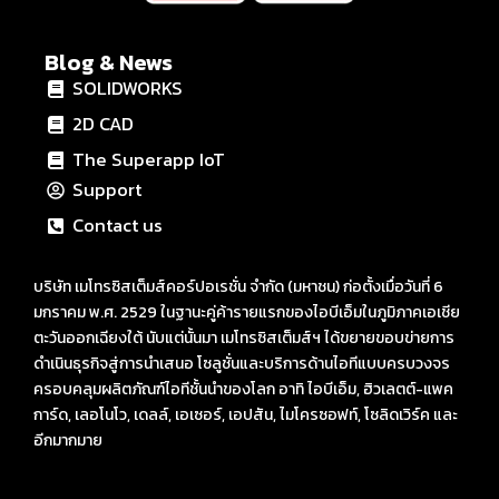
Blog & News
SOLIDWORKS
2D CAD
The Superapp IoT
Support
Contact us
บริษัท เมโทรซิสเต็มส์คอร์ปอเรชั่น จำกัด (มหาชน) ก่อตั้งเมื่อวันที่ 6
มกราคม พ.ศ. 2529 ในฐานะคู่ค้ารายแรกของไอบีเอ็มในภูมิภาคเอเชีย
ตะวันออกเฉียงใต้ นับแต่นั้นมา เมโทรซิสเต็มส์ฯ ได้ขยายขอบข่ายการ
ดำเนินธุรกิจสู่การนำเสนอ โซลูชั่นและบริการด้านไอทีแบบครบวงจร
ครอบคลุมผลิตภัณฑ์ไอทีชั้นนำของโลก อาทิ ไอบีเอ็ม, ฮิวเลตต์-แพค
การ์ด, เลอโนโว, เดลล์, เอเซอร์, เอปสัน, ไมโครซอฟท์, โซลิดเวิร์ค และ
อีกมากมาย