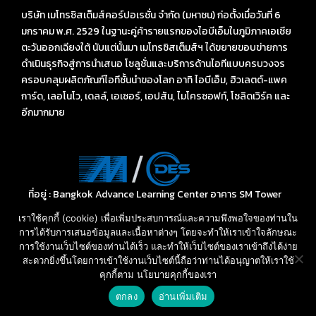
บริษัท เมโทรซิสเต็มส์คอร์ปอเรชั่น จำกัด (มหาชน) ก่อตั้งเมื่อวันที่ 6
มกราคม พ.ศ. 2529 ในฐานะคู่ค้ารายแรกของไอบีเอ็มในภูมิภาคเอเชีย
ตะวันออกเฉียงใต้ นับแต่นั้นมา เมโทรซิสเต็มส์ฯ ได้ขยายขอบข่ายการ
ดำเนินธุรกิจสู่การนำเสนอ โซลูชั่นและบริการด้านไอทีแบบครบวงจร
ครอบคลุมผลิตภัณฑ์ไอทีชั้นนำของโลก อาทิ ไอบีเอ็ม, ฮิวเลตต์-แพค
การ์ด, เลอโนโว, เดลล์, เอเซอร์, เอปสัน, ไมโครซอฟท์, โซลิดเวิร์ค และ
อีกมากมาย
ที่อยู่ : Bangkok Advance Learning Center อาคาร SM Tower
ชั้น 16 ถนนพหลโยธิน พญาไท กรุงเทพ ฯ 10400
เราใช้คุกกี้ (cookie) เพื่อเพิ่มประสบการณ์และความพึงพอใจของท่านใน
Call: 02-089-4145
การได้รับการเสนอข้อมูลและเนื้อหาต่างๆ โดยจะทำให้เราเข้าใจลักษณะ
E-mail: sales-des@metrosystems.co.th
การใช้งานเว็บไซต์ของท่านได้เร็ว และทำให้เว็บไซต์ของเราเข้าถึงได้ง่าย
สะดวกยิ่งขึ้นโดยการเข้าใช้งานเว็บไซต์นี้ถือว่าท่านได้อนุญาตให้เราใช้
คุกกี้ตาม นโยบายคุกกี้ของเรา
สอบถามราคา และ บริการ
ตกลง
อ่านเพิ่มเติม
Open
chaty