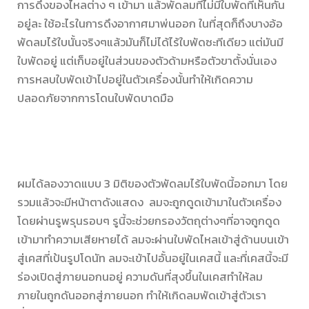
การดึงของไหลต่าง ๆ เข้ามา แล้วพัดลมที่ไม่มีใบพัดที่เห็นกัน
อยู่ละ ใช้อะไรในการดึงอากาศมาพ่นออก ในที่สุดก็ถึงบางอ้อ
พัดลมไร้ใบนั้นจริงๆแล้วมันก็ไม่ได้ไร้ใบพัดซะทีเดียว แต่มันมี
ใบพัดอยู่ แต่เก็บอยู่ในส่วนของตัวด้ามหรือตัวขาตั้งนั่นเอง
การหลบใบพัดเข้าไปอยู่ในตัวเครื่องนั้นทำให้เกิดความ
ปลอดภัยจากการโดนใบพัดบาดมือ
ผมได้ลองวาดแบบ 3 มิติของตัวพัดลมไร้ใบพัดนี้ออกมา โดย
รวมแล้วจะมีหน้าตาดังแสดง ลมจะถูกดูดเข้ามาในตัวเครื่อง
โดยผ่านรูพรุนรอบๆ รูนี้จะช่วยกรองวัตถุต่างๆที่อาจถูกดูด
เข้ามาทำความเสียหายได้ ลมจะผ่านใบพัดไหลเข้าสู่ด้านบนเข้า
สู่เคสที่เป้นรูปโดนัท ลมจะเข้าไปอั้นอยู่ในเคสนี้ และที่เคสนี้จะมี
ร่องเปิดสู่ภายนอกนอยู่ ความดันที่สุงขึ้นในเคสทำให้ลม
ภายในถูกดันออกสู่ภายนอก ทำให้เกิดลมพัดเข้าสู่ตัวเรา