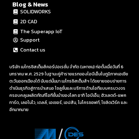
Blog & News
SOLIDWORKS
2D CAD
The Superapp IoT
Support
Contact us
บริษัท เมโทรซิสเต็มส์คอร์ปอเรชั่น จำกัด (มหาชน) ก่อตั้งเมื่อวันที่ 6
มกราคม พ.ศ. 2529 ในฐานะคู่ค้ารายแรกของไอบีเอ็มในภูมิภาคเอเชีย
ตะวันออกเฉียงใต้ นับแต่นั้นมา เมโทรซิสเต็มส์ฯ ได้ขยายขอบข่ายการ
ดำเนินธุรกิจสู่การนำเสนอ โซลูชั่นและบริการด้านไอทีแบบครบวงจร
ครอบคลุมผลิตภัณฑ์ไอทีชั้นนำของโลก อาทิ ไอบีเอ็ม, ฮิวเลตต์-แพค
การ์ด, เลอโนโว, เดลล์, เอเซอร์, เอปสัน, ไมโครซอฟท์, โซลิดเวิร์ค และ
อีกมากมาย