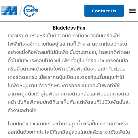
Skip
Contact Us
to
content
Bladeless Fan
เวลาเราเดินห้างหรือในตลาดนัดเรามักจะเจอกับเครื่องใช้
ไฟฟ้าที่วางจำหน่ายกันอยู่ และผมก็มักจะสะดุดตากับอุปกรณ์
อย่างหนึ่งคือพัดลมที่ไม่มีบพัด นั้นวางขายอยู่ โดยปกติพัดลม
ทั่วใบนั้นจะประกอบไปด้วยใบพัดที่อยู่ในที่ครอบตะแกรงกันมือ
หรือสิ่งต่างๆเข้าชนกับใบพัด ตัวใบพัดนั้นจะต่อเข้ากับตัวมอ
เตอร์ดดยตรง เมื่อเรากดปุ่มเปิดมอเตอร์ก้จะเริ่มหมุนทำให้
ใบพัดหมุนตาม ด้วยลักษณะการออกแบบของใบพัดทำให้
อากาศถูกดึงเข้าสู่ใบพัดจากทางด้านหลังและพ่นออกทางด้าน
หน้า นั่นคือพัดลมปกติที่เราเห็นกัน แต่พัดลมที่ไม่มีใบพัดนั้นล่ะ
ทำงานอย่างไร
โดยปกติแล้วเวลาที่เราจะทำการสูบน้ำ หรือปั๊มอากาศเข้าหรือ
ออกนั้นด้วยเทคโนโลยีที่เรามีอยู่ส่วนใหญ่แล้วเราจะใช้ใบพัดใน