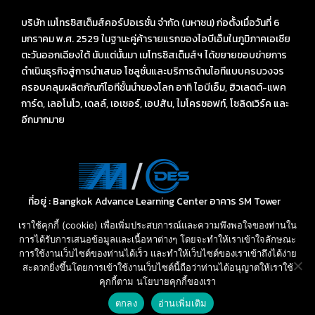
บริษัท เมโทรซิสเต็มส์คอร์ปอเรชั่น จำกัด (มหาชน) ก่อตั้งเมื่อวันที่ 6
มกราคม พ.ศ. 2529 ในฐานะคู่ค้ารายแรกของไอบีเอ็มในภูมิภาคเอเชีย
ตะวันออกเฉียงใต้ นับแต่นั้นมา เมโทรซิสเต็มส์ฯ ได้ขยายขอบข่ายการ
ดำเนินธุรกิจสู่การนำเสนอ โซลูชั่นและบริการด้านไอทีแบบครบวงจร
ครอบคลุมผลิตภัณฑ์ไอทีชั้นนำของโลก อาทิ ไอบีเอ็ม, ฮิวเลตต์-แพค
การ์ด, เลอโนโว, เดลล์, เอเซอร์, เอปสัน, ไมโครซอฟท์, โซลิดเวิร์ค และ
อีกมากมาย
ที่อยู่ : Bangkok Advance Learning Center อาคาร SM Tower
ชั้น 16 ถนนพหลโยธิน พญาไท กรุงเทพ ฯ 10400
เราใช้คุกกี้ (cookie) เพื่อเพิ่มประสบการณ์และความพึงพอใจของท่านใน
Call: 02-089-4145
การได้รับการเสนอข้อมูลและเนื้อหาต่างๆ โดยจะทำให้เราเข้าใจลักษณะ
E-mail: sales-des@metrosystems.co.th
การใช้งานเว็บไซต์ของท่านได้เร็ว และทำให้เว็บไซต์ของเราเข้าถึงได้ง่าย
สะดวกยิ่งขึ้นโดยการเข้าใช้งานเว็บไซต์นี้ถือว่าท่านได้อนุญาตให้เราใช้
คุกกี้ตาม นโยบายคุกกี้ของเรา
สอบถามราคา และ บริการ
ตกลง
อ่านเพิ่มเติม
Open