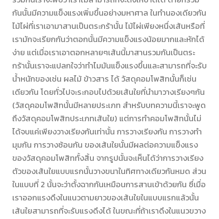
กันนั้นมีความแข็งแรงเพิ่มขึ้นอย่างมหาศาล ในทำนองเดียวกัน
ไม้ไผ่ที่เราเอามาสานเป็นตระกร้านั้น ไม้ไผ่เพียงหนึ่งเส้นหรือที่
เรามักจะเรียกกันว่าตอกนั้นมีความแข็งแรงน้อยมากและหักได้
ง่าย แต่เมื่อเราเอาตอกหลายๆเส้นนี้มาสานรวมกันเป็นตระ
กร้านั้นเราจะแปลกใจว่าทำไมมันแข็งแรงขึ้นและสามารถที่จะรับ
น้ำหนักของเช่น ผลไม้ ข้าวสาร ได้ วัสดุคอมโพสิทนั้นก็เช่น
เดียวกัน โดยทั่วไปจะระกอบไปด้วยเส้นใยที่นำมาวางเรียงๆกัน
(วัสดุคอมโพสิทนั้นมีหลายประเภท สำหรับบทความนี้เราจะพูด
ถึงวัสดุคอมโพสิทประเภทเส้นใย) แต่การทำคอมโพสิทนั้นไม่
ได้จบแค่เพียงวางเรียงกันเท่านั้น การวางเรียงกัน การวางทำ
มุมกัน การวางซ้อนกัน ของเส้นใยนั้นมีผลต่อความแข็งแรง
ของวัสดุคอมโพสิททั้งสิ้น จากรูปนั้นจะเห็นได้ว่าการวางเรียง
ตัวของเส้นใยแบบแรกนั้นวางขนาในทิศทางเดียวกันหมด ส่วน
ในแบบที่ 2 นั้นจะว่าตั้งฉากกันเหมือนการสานเข้าด้วยกัน ซึ่เมื่อ
เราออกแรงดึงในแนวตามยาวของเส้นใยในแบบแรกแล้วนั้น
เส้นใยสามารถที่จะรับแรงดึงได้ ในขณะที่ถ้าเราดึงในแนวขวาง