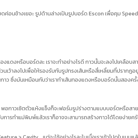
อียดค่อนข้างเยอะ รูปด้านล่างเป้นรูปบอร์ด Escon เพื่อคุม Spe
้นทองแดงหรือบอร์ดละ เราจะทำอย่างไรดี กาวนั้นจะลงไปเคลือบ
วนเว้าลงไปเพื่อให้รองรับกับรูปทรงเส้นหรือสี่เหลี่ยมที่ปรา
ว ซึ่งมันเหมือนกับว่าเราทำเส้นทองแดงหรือบอร์ดนั้นสองครั้ง 
งไป พอกาวเซ้ตตัวแห้งแข็งก็จะฟอร์มรูปร่างตามแบบบอร์ดหรือสา
่ยวกับการทำแม่พิมพ์แล้วเราก็อาจจะสามารถสร้างกาวได้โดยง่ายคร
rt > Feature > Cavity… แต่จะใช้อย่างไรละในเมื่อเราเข้าไปดูในเมนู