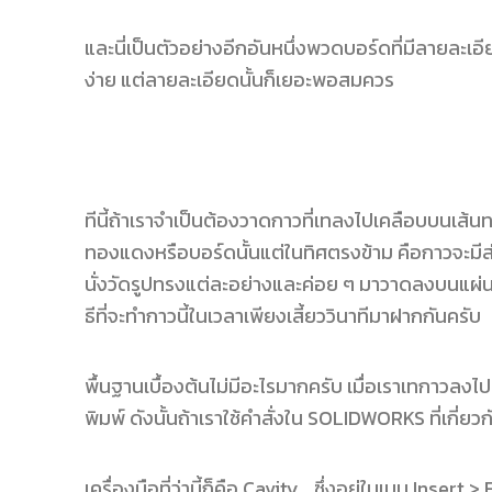
และนี่เป็นตัวอย่างอีกอันหนึ่งพวดบอร์ดที่มีลายละเ
ง่าย แต่ลายละเอียดนั้นก็เยอะพอสมควร
ทีนี้ถ้าเราจำเป็นต้องวาดกาวที่เทลงไปเคลือบบนเส
ทองแดงหรือบอร์ดนั้นแต่ในทิศตรงข้าม คือกาวจะมีส่
นั่งวัดรูปทรงแต่ละอย่างและค่อย ๆ มาวาดลงบนแผ่นกา
ธีที่จะทำกาวนี้ในเวลาเพียงเสี้ยววินาทีมาฝากกันครับ
พื้นฐานเบื้องต้นไม่มีอะไรมากครับ เมื่อเราเทกาวล
พิมพ์ ดังนั้นถ้าเราใช้คำสั่งใน SOLIDWORKS ที่เกี
เครื่องมือที่ว่านี้ก็คือ Cavity… ซึ่งอยู่ในเมนู Inse