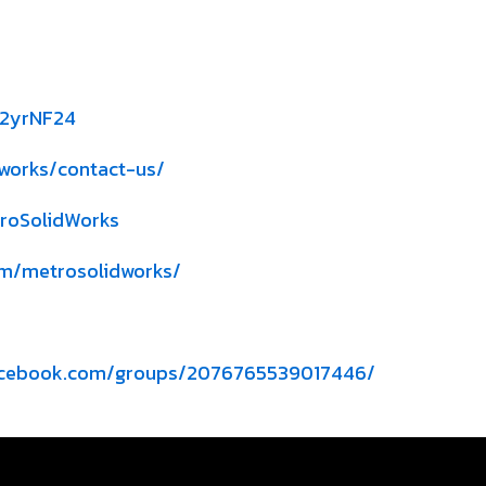
y/2yrNF24
works/contact-us/
roSolidWorks
om/metrosolidworks/
acebook.com/groups/2076765539017446/