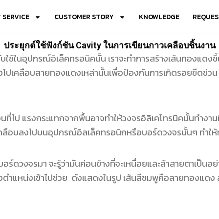
 SERVICE
CUSTOMER STORY
KNOWLEDGE
REQUES
ประยุกต์ใช้ฟังก์ชัน Cavity ในการเขียนกาวเคลือบชิ้นงาน
อุปกรณ์อิเล็คทรอนิคนั้น เราจะทำการสร้างเส้นทองแดงขึ้นมา
ไปเคลือบสายทองแดงเหล่านั้นเพื่อป้องกันการเกิดรอยขีดข่วน
ื่อนที่ไป แรงกระแทกจากพื้นอาจทำให้วงจรอิลิเคโทรนิคนั้นทำงาน
ือบลงไปบนอุปกรณ์อิลเล็คทรอนิกหรือบอร์ดวงจรนั้นๆ ทำให้ทุกอ
ดวงจรมา จะรู้ว่ามันค่อนข้างที่จะเหนื่อยและล้าสายตาเป็น
ำแหน่งเข้าไปช่วย ดังแสดงในรูป เส้นสีชมพูคือลายทองแดง ลอ