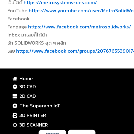
เว็บไซต์
https://metrosystems-des.com/
YouTube
https://www.youtube.com/user/MetroSolidWo
Facebook
Fanpage
https://www.facebook.com/metrosolidworks/
Inbox มาเลยก็ได้น้า
รัก SOLIDWORKS สุด ๆ คลิก
เลย
https://www.facebook.com/groups/2076765539017
Home
3D CAD
2D CAD
The Superapp IoT
3D PRINTER
3D SCANNER