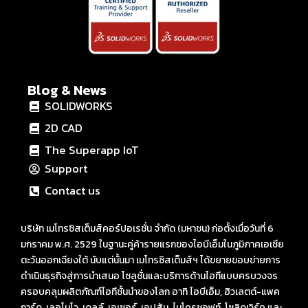
Blog & News
SOLIDWORKS
2D CAD
The Superapp IoT
Support
Contact us
บริษัท เมโทรซิสเต็มส์คอร์ปอเรชั่น จำกัด (มหาชน) ก่อตั้งเมื่อวันที่ 6
มกราคม พ.ศ. 2529 ในฐานะคู่ค้ารายแรกของไอบีเอ็มในภูมิภาคเอเชีย
ตะวันออกเฉียงใต้ นับแต่นั้นมา เมโทรซิสเต็มส์ฯ ได้ขยายขอบข่ายการ
ดำเนินธุรกิจสู่การนำเสนอ โซลูชั่นและบริการด้านไอทีแบบครบวงจร
ครอบคลุมผลิตภัณฑ์ไอทีชั้นนำของโลก อาทิ ไอบีเอ็ม, ฮิวเลตต์-แพค
การ์ด, เลอโนโว, เดลล์, เอเซอร์, เอปสัน, ไมโครซอฟท์, โซลิดเวิร์ค และ