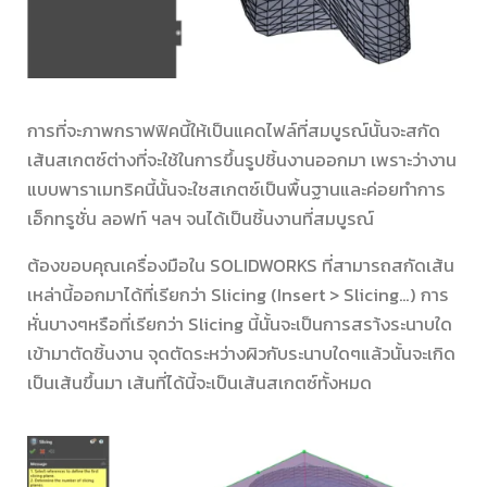
การที่จะภาพกราฟฟิคนี้ให้เป็นแคดไฟล์ที่สมบูรณ์นั้นจะสกัด
เส้นสเกตซ์ต่างที่จะใช้ในการขึ้นรูปชิ้นงานออกมา เพราะว่างาน
แบบพาราเมทริคนี้นั้นจะใชสเกตซ์เป็นพื้นฐานและค่อยทำการ
เอ็กทรูชั่น ลอฟท์ ฯลฯ จนได้เป็นชิ้นงานที่สมบูรณ์
ต้องขอบคุณเครื่องมือใน SOLIDWORKS ที่สามารถสกัดเส้น
เหล่านี้ออกมาได้ที่เรียกว่า Slicing (Insert > Slicing…) การ
หั่นบางๆหรือที่เรียกว่า Slicing นี้นั้นจะเป็นการสรา้งระนาบใด
เข้ามาตัดชิ้นงาน จุดตัดระหว่างผิวกับระนาบใดๆแล้วนั้นจะเกิด
เป็นเส้นขึ้นมา เส้นที่ได้นี้จะเป็นเส้นสเกตซ์ทั้งหมด