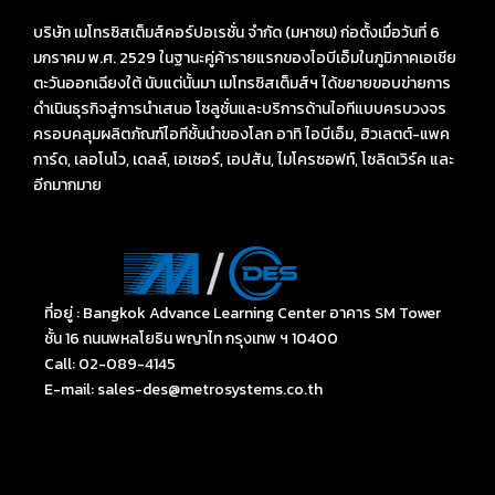
บริษัท เมโทรซิสเต็มส์คอร์ปอเรชั่น จำกัด (มหาชน) ก่อตั้งเมื่อวันที่ 6
มกราคม พ.ศ. 2529 ในฐานะคู่ค้ารายแรกของไอบีเอ็มในภูมิภาคเอเชีย
ตะวันออกเฉียงใต้ นับแต่นั้นมา เมโทรซิสเต็มส์ฯ ได้ขยายขอบข่ายการ
ดำเนินธุรกิจสู่การนำเสนอ โซลูชั่นและบริการด้านไอทีแบบครบวงจร
ครอบคลุมผลิตภัณฑ์ไอทีชั้นนำของโลก อาทิ ไอบีเอ็ม, ฮิวเลตต์-แพค
การ์ด, เลอโนโว, เดลล์, เอเซอร์, เอปสัน, ไมโครซอฟท์, โซลิดเวิร์ค และ
อีกมากมาย
ที่อยู่ : Bangkok Advance Learning Center อาคาร SM Tower
ชั้น 16 ถนนพหลโยธิน พญาไท กรุงเทพ ฯ 10400
Call: 02-089-4145
E-mail: sales-des@metrosystems.co.th