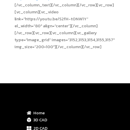
[/vc_column_text][/vc_column][/vc_row][vc_row]
[vc_column][vc_video
link=”https://youtu.be/S2fH-tONW1Y”
el_width=”80″ align=”center”][/vc_column]
[/vc_row][vc_row][vc_column][vc_gallery
type=”image_grid” images=”3152,3153,3154,3155,3157″
img_size=”200×100″][/vc_column][/vc_row]
Home
3D CAD
2D CAD