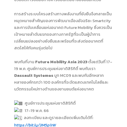
การสร้างระบบโครงสร้างทางพลังงานที่ยังยืนจึงกลายเป็น
หมุดหมายสำคัญของการพัฒนาเมืองอัจฉริยะ Smartcity
และการขับเคลื่อนแห่งอนาคต Future Mobility ซึ่งควรเป็น
เป้าหมายลำดับแรกของทางภาครัฐที่จะเป็นผู้นำการ
เปลี่ยนแปลงอย่างยังยืนและพร้อมที่จะส่งต่ออนาคตที่
สดใสให้กับคนรุ่นต่อไป
พบกันที่งาน
Future Mobility Asia 2023
ตั้งแต่วันที่ 17-
19 พ.ค. ศูนย์การประชุมแห่งชาติสิริกิติ์ พบกับเรา
Dassault Systemes
บูท MC09 และพบกับอีกหลาก
หลายองค์กรกว่า 100 องค์กรที่จะจัดแสดงเทคโนโลยีและ
นวัตกรรมใหม่ทางด้านของยานยนต์แห่งอนาคต
ศูนย์การประชุมแห่งชาติสิริกิติ์
17-19 พ.ค. 66
ลงทะเบียน และดูรายละเอียดเพิ่มเติมได้ที่:
http
s://bit.ly/3M5p1rW