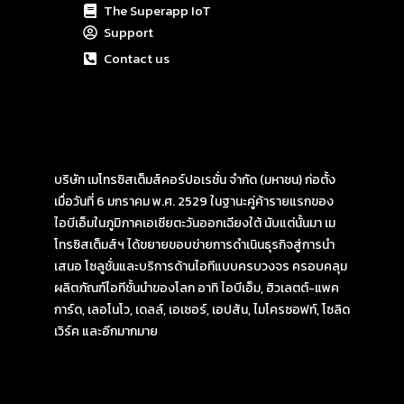
The Superapp IoT
Support
Contact us
บริษัท เมโทรซิสเต็มส์คอร์ปอเรชั่น จำกัด (มหาชน) ก่อตั้ง
เมื่อวันที่ 6 มกราคม พ.ศ. 2529 ในฐานะคู่ค้ารายแรกของ
ไอบีเอ็มในภูมิภาคเอเชียตะวันออกเฉียงใต้ นับแต่นั้นมา เม
โทรซิสเต็มส์ฯ ได้ขยายขอบข่ายการดำเนินธุรกิจสู่การนำ
เสนอ โซลูชั่นและบริการด้านไอทีแบบครบวงจร ครอบคลุม
ผลิตภัณฑ์ไอทีชั้นนำของโลก อาทิ ไอบีเอ็ม, ฮิวเลตต์-แพค
การ์ด, เลอโนโว, เดลล์, เอเซอร์, เอปสัน, ไมโครซอฟท์, โซลิด
เวิร์ค และอีกมากมาย