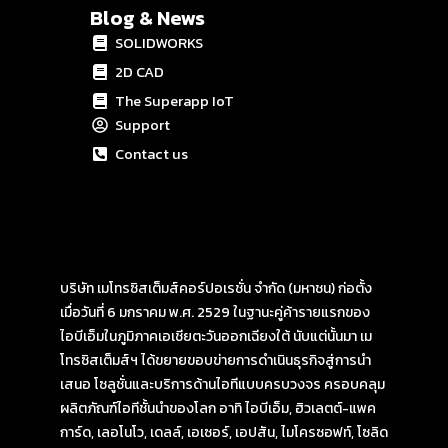
Blog & News
SOLIDWORKS
2D CAD
The Superapp IoT
Support
Contact us
บริษัท เมโทรซิสเต็มส์คอร์ปอเรชั่น จำกัด (มหาชน) ก่อตั้ง
เมื่อวันที่ 6 มกราคม พ.ศ. 2529 ในฐานะคู่ค้ารายแรกของ
ไอบีเอ็มในภูมิภาคเอเชียตะวันออกเฉียงใต้ นับแต่นั้นมา เม
โทรซิสเต็มส์ฯ ได้ขยายขอบข่ายการดำเนินธุรกิจสู่การนำ
เสนอ โซลูชั่นและบริการด้านไอทีแบบครบวงจร ครอบคลุม
ผลิตภัณฑ์ไอทีชั้นนำของโลก อาทิ ไอบีเอ็ม, ฮิวเลตต์-แพค
การ์ด, เลอโนโว, เดลล์, เอเซอร์, เอปสัน, ไมโครซอฟท์, โซลิด