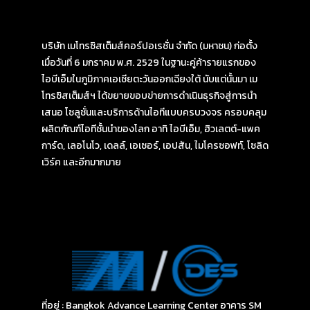
บริษัท เมโทรซิสเต็มส์คอร์ปอเรชั่น จำกัด (มหาชน) ก่อตั้ง
เมื่อวันที่ 6 มกราคม พ.ศ. 2529 ในฐานะคู่ค้ารายแรกของ
ไอบีเอ็มในภูมิภาคเอเชียตะวันออกเฉียงใต้ นับแต่นั้นมา เม
โทรซิสเต็มส์ฯ ได้ขยายขอบข่ายการดำเนินธุรกิจสู่การนำ
เสนอ โซลูชั่นและบริการด้านไอทีแบบครบวงจร ครอบคลุม
ผลิตภัณฑ์ไอทีชั้นนำของโลก อาทิ ไอบีเอ็ม, ฮิวเลตต์-แพค
การ์ด, เลอโนโว, เดลล์, เอเซอร์, เอปสัน, ไมโครซอฟท์, โซลิด
เวิร์ค และอีกมากมาย
ที่อยู่ : Bangkok Advance Learning Center อาคาร SM