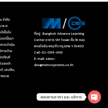
่น จำกัด
คม พ.ศ.
บีเอ็มใน
ที่อยู่ : Bangkok Advance Learning
บแต่นั้นมา
Center อาคาร SM Tower ชั้น 16 ถนน
ยการดำเนิน
พหลโยธิน พญาไท กรุงเทพ ฯ 10400
ริการด้าน
Call: 02-089-4145
ตภัณฑ์
E-mail: sales-
ฮิวเลตต์-
des@metrosystems.co.th
ร์, เอปสัน,
กมากมาย
สอบถามราคา และ บริการ
Open