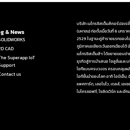
บริษัท เมโทรซิสเต็มส์คอร์ปอเรชั
og & News
(มหาชน) ก่อตั้งเมื่อวันที่ 6 มกรา
2529 ในฐานะคู่ค้ารายแรกของไอ
SOLIDWORKS
ภูมิภาคเอเชียตะวันออกเฉียงใต้ นั
2D CAD
เมโทรซิสเต็มส์ฯ ได้ขยายขอบข่า
The Superapp IoT
ธุรกิจสู่การนำเสนอ โซลูชั่นและบ
Support
ไอทีแบบครบวงจร ครอบคลุมผลิ
Contact us
ไอทีชั้นนำของโลก อาทิ ไอบีเอ็ม, 
แพคการ์ด, เลอโนโว, เดลล์, เอเซอ
ไมโครซอฟท์, โซลิดเวิร์ค และอี