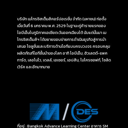
บริษัท เมโทรซิสเต็มส์คอร์ปอเรชั่น จำกัด (มหาชน) ก่อตั้ง
เมื่อวันที่ 6 มกราคม พ.ศ. 2529 ในฐานะคู่ค้ารายแรกของ
ไอบีเอ็มในภูมิภาคเอเชียตะวันออกเฉียงใต้ นับแต่นั้นมา เม
โทรซิสเต็มส์ฯ ได้ขยายขอบข่ายการดำเนินธุรกิจสู่การนำ
เสนอ โซลูชั่นและบริการด้านไอทีแบบครบวงจร ครอบคลุม
ผลิตภัณฑ์ไอทีชั้นนำของโลก อาทิ ไอบีเอ็ม, ฮิวเลตต์-แพค
การ์ด, เลอโนโว, เดลล์, เอเซอร์, เอปสัน, ไมโครซอฟท์, โซลิด
เวิร์ค และอีกมากมาย
ที่อยู่ : Bangkok Advance Learning Center อาคาร SM